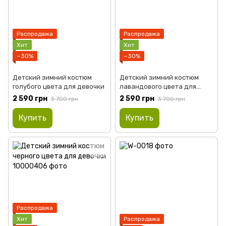
Распродажа
Распродажа
Хит
Хит
−30%
−30%
Детский зимний костюм
Детский зимний костюм
голубого цвета для девочки
лавандового цвета для
девочки
2 590 грн
2 590 грн
3 700 грн
3 700 грн
Купить
Купить
Распродажа
Хит
Распродажа