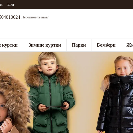
ия
Блог
504010024
Перезвонить вам?
 куртки
Зимние куртки
Парки
Бомбери
Жи