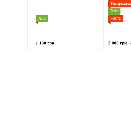
Распродаж
Хит
Хит
−20%
1 180 грн
2 080 грн