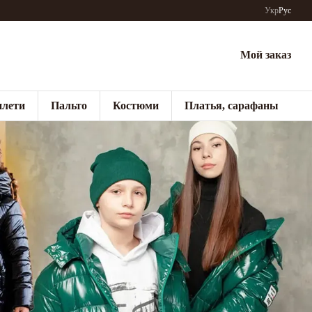
Укр
Рус
Мой заказ
лети
Пальто
Костюми
Платья, сарафаны