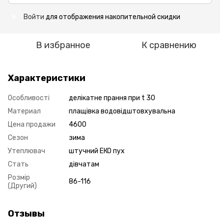
Войти
для отображения накопительной скидки
%
В избранное
К сравнению
Характеристики
Особливості
делікатне прання при t 30
Материал
плащівка водовідштовхувальна
Цена продажи
4600
Сезон
зима
Утеплювач
штучний ЕКО пух
Стать
дівчатам
Розмір
86-116
(Другий)
Отзывы