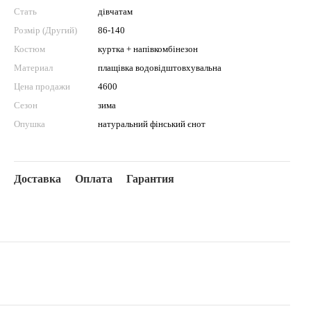
Стать
дівчатам
Розмір (Другий)
86-140
Костюм
куртка + напівкомбінезон
Материал
плащівка водовідштовхувальна
Цена продажи
4600
Сезон
зима
Опушка
натуральний фінський єнот
Доставка
Оплата
Гарантия