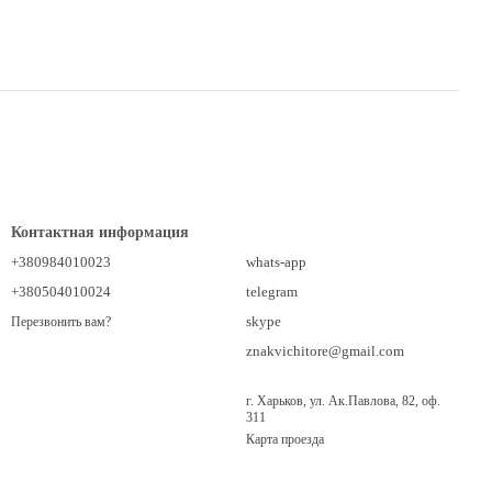
Контактная информация
+380984010023
whats-app
+380504010024
telegram
skype
Перезвонить вам?
znakvichitore@gmail.com
г. Харьков, ул. Ак.Павлова, 82, оф.
311
Карта проезда