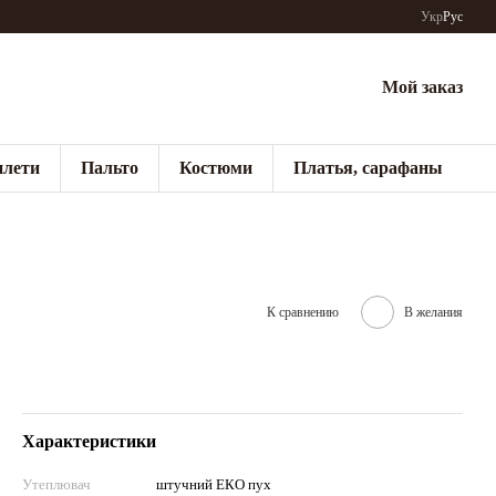
Укр
Рус
Мой заказ
лети
Пальто
Костюми
Платья, сарафаны
К сравнению
В желания
Характеристики
Утеплювач
штучний ЕКО пух