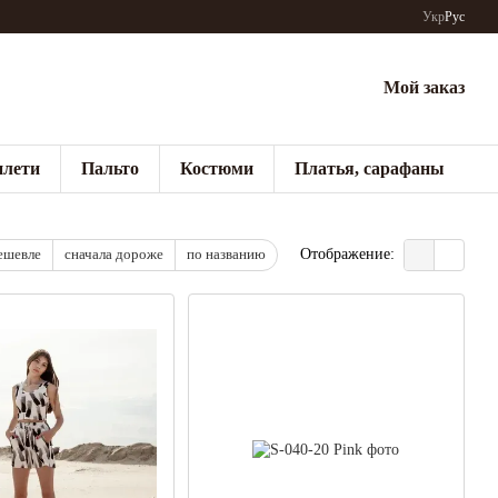
Укр
Рус
Мой заказ
лети
Пальто
Костюми
Платья, сарафаны
ешевле
сначала дороже
по названию
Отображение: