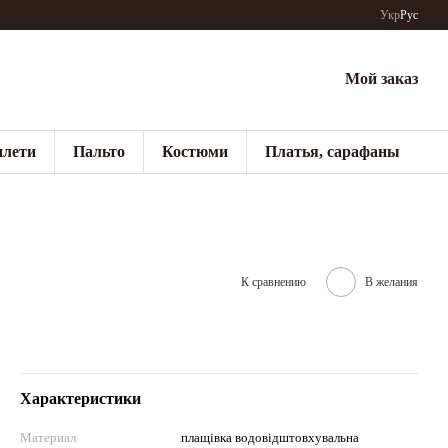
Укр
Рус
Мой заказ
лети
Пальто
Костюми
Платья, сарафаны
К сравнению
В желания
Характеристики
Материал
плащівка водовідштовхувальна