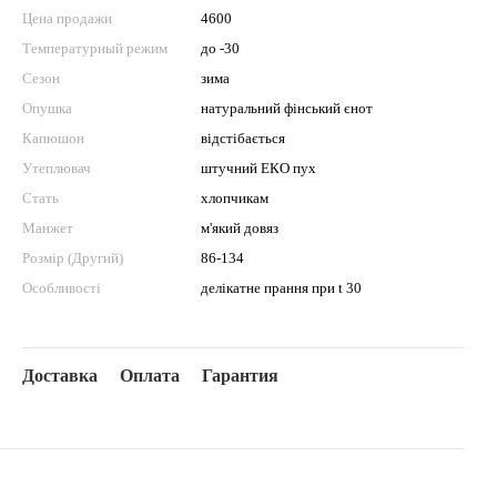
Цена продажи
4600
Температурный режим
до -30
Сезон
зима
Опушка
натуральний фінський єнот
Капюшон
відстібається
Утеплювач
штучний ЕКО пух
Стать
хлопчикам
Манжет
м'який довяз
Розмір (Другий)
86-134
Особливості
делікатне прання при t 30
Доставка
Оплата
Гарантия