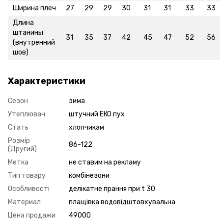
Ширина плеч
27
29
29
30
31
31
33
33
Длина
штанины
31
35
37
42
45
47
52
56
(внутренний
шов)
Характеристики
Сезон
зима
Утеплювач
штучний ЕКО пух
Стать
хлопчикам
Розмір
86-122
(Другий)
Метка
не ставим на рекламу
Тип товару
комбінезони
Особливості
делікатне прання при t 30
Материал
плащівка водовідштовхувальна
Цена продажи
49000