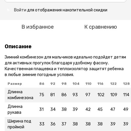
Войти
для отображения накопительной скидки
%
В избранное
К сравнению
Описание
Зимний комбинезон для мальчиков идеально подойдет детям
для активных прогулок благодаря удобному фасону.
Качественная плащевка и теплоизолятор защитят ребенка
в любые зимние погодные условия.
Размер
86
92
98
104
110
116
122
128
Длинна
75
81
86
93
97
102
109
114
комбинезона
Длинна
31
34
38
39
42
45
47
49
рукава
Ширина под
33
36
37
38
38
38
39
39
проймой