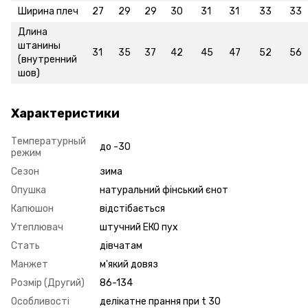
Ширина плеч
27
29
29
30
31
31
33
33
Длина
штанины
31
35
37
42
45
47
52
56
(внутренний
шов)
Характеристики
Температурный
до -30
режим
Сезон
зима
Опушка
натуральний фінський єнот
Капюшон
відстібається
Утеплювач
штучний ЕКО пух
Стать
дівчатам
Манжет
м'який довяз
Розмір (Другий)
86-134
Особливості
делікатне прання при t 30