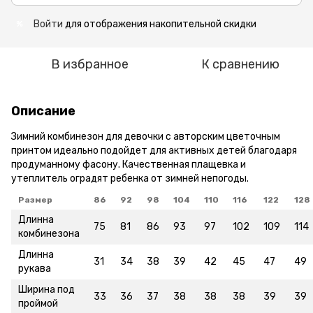
Войти
для отображения накопительной скидки
%
В избранное
К сравнению
Описание
Зимний комбинезон для девочки с авторским цветочным
принтом идеально подойдет для активных детей благодаря
продуманному фасону. Качественная плащевка и
утеплитель оградят ребенка от зимней непогоды.
Размер
86
92
98
104
110
116
122
128
Длинна
75
81
86
93
97
102
109
114
комбинезона
Длинна
31
34
38
39
42
45
47
49
рукава
Ширина под
33
36
37
38
38
38
39
39
проймой