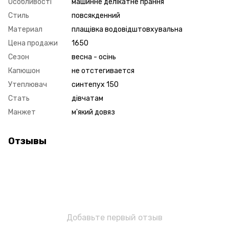
Особливості
машинне делікатне прання
Стиль
повсякденний
Материал
плащівка водовідштовхувальна
Цена продажи
1650
Сезон
весна - осінь
Капюшон
не отстегивается
Утеплювач
синтепух 150
Стать
дівчатам
Манжет
м'який довяз
Отзывы
Добавьте первый отзыв