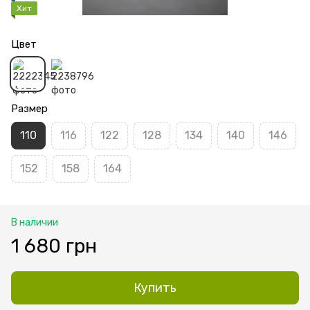
Хит
Цвет
Размер
110
116
122
128
134
140
146
152
158
164
В наличии
1 680 грн
Купить