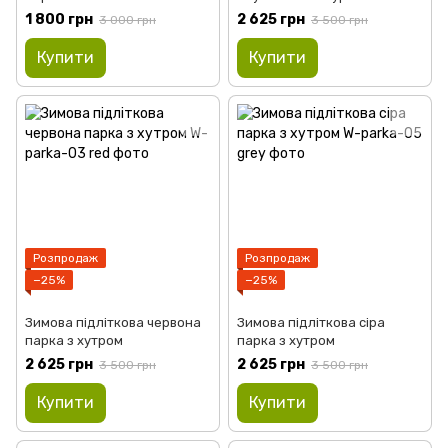
водовідштовхувальної
фінського єнота
1 800 грн
2 625 грн
3 000 грн
3 500 грн
плащової тканини
Купити
Купити
Розпродаж
Розпродаж
−25%
−25%
Зимова підліткова червона
Зимова підліткова сіра
парка з хутром
парка з хутром
2 625 грн
2 625 грн
3 500 грн
3 500 грн
Купити
Купити