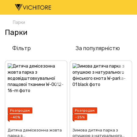
Парки
Парки
Фільтр
За популярністю
Розпродаж
Розпродаж
−40%
−25%
Дитяча демісезонна жовта
Зимова дитяча парка з
парка з
опушкою з натурального