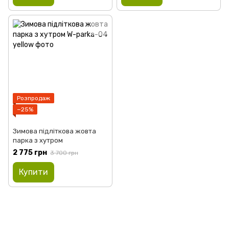
Розпродаж
−25%
Зимова підліткова жовта
парка з хутром
2 775 грн
3 700 грн
Купити