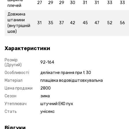
27
29
29
30
31
31
33
33
плечей
Довжина
штанини
31
35
37
42
45
47
52
56
(внутрішній
шов)
Характеристики
Розмір
92-164
(Другий)
Особливості
делікатне прання при t 30
Матеріал
плащівка водовідштовхувальна
Цена продажи
2800
Сезон
зима
Утеплювач
штучний ЕКО пух
Стать
унісекс
Відгуки