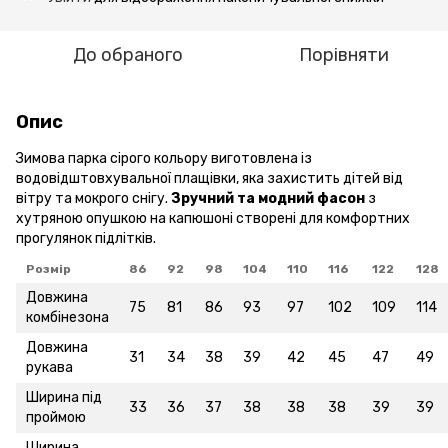
До обраного
Порівняти
Опис
Зимова парка сірого кольору виготовлена із
водовідштовхувальної плащівки, яка захистить дітей від
вітру та мокрого снігу.
Зручний та модний фасон
з
хутряною опушкою на капюшоні створені для комфортних
прогулянок підлітків.
Розмір
86
92
98
104
110
116
122
128
Довжина
75
81
86
93
97
102
109
114
комбінезона
Довжина
31
34
38
39
42
45
47
49
рукава
Ширина під
33
36
37
38
38
38
39
39
проймою
Ширина