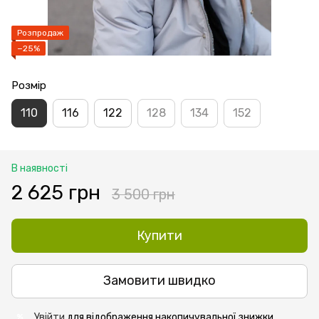
Розпродаж
−25%
Розмір
110
116
122
128
134
152
В наявності
2 625 грн
3 500 грн
Купити
Замовити швидко
Увійти
для відображення накопичувальної знижки
%