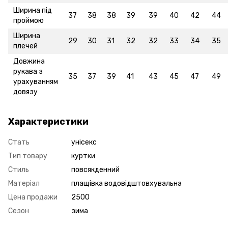
Ширина під
37
38
38
39
39
40
42
44
проймою
Ширина
29
30
31
32
32
33
34
35
плечей
Довжина
рукава з
35
37
39
41
43
45
47
49
урахуванням
довязу
Характеристики
Стать
унісекс
Тип товару
куртки
Стиль
повсякденний
Матеріал
плащівка водовідштовхувальна
Цена продажи
2500
Сезон
зима