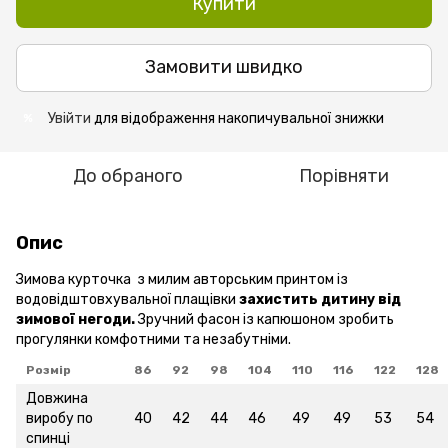
Купити
Замовити швидко
Увійти
для відображення накопичувальної знижки
%
До обраного
Порівняти
Опис
Зимова курточка з милим авторським принтом із
водовідштовхувальної плащівки
захистить дитину від
зимової негоди.
Зручний фасон із капюшоном зробить
прогулянки комфотними та незабутніми.
Розмір
86
92
98
104
110
116
122
128
Довжина
виробу по
40
42
44
46
49
49
53
54
спинці