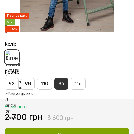
Розпродаж
Хіт
−25%
Колір
Розмір
92
98
110
86
116
В наявності
2 700 грн
3 600 грн