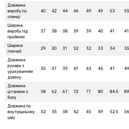
Довжина
виробу по
40
42
44
46
49
49
53
5
спинці
Ширина
виробу під
37
38
38
39
39
40
41
41
проймою
Ширина
29
30
31
32
32
33
34
3
плечей
Довжина
рукава з
35
37
39
41
43
45
47
4
урахуванням
довязу
Довжина
штанини з
58
62
67
72
77
80
84.5
8
боку
Довжина по
внутрішньому
32
35
38
42
45
49
52.5
5
шву