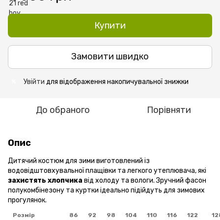
Купити
Замовити швидко
Увійти
для відображення накопичувальної знижки
%
До обраного
Порівняти
Опис
Дитячий костюм для зими виготовлений із
водовідштовхувальної плащівки та легкого утеплювача, які
захистять хлопчика
від холоду та вологи. Зручний фасон
полукомбінезону та куртки ідеально підійдуть для зимових
прогулянок.
Розмір
86
92
98
104
110
116
122
12