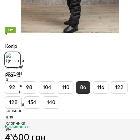
Хіт
Колір
Розмір
92
98
104
110
86
116
122
128
134
140
В наявності
4 600 грн