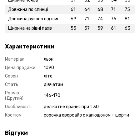
Ширина пояса
31
32
33
34
35
Довжина по спинці
61
64
68
71
75
Довжина рукава від шиї
69
71
74
76
81
Ширина на рівні пахв
55
57
59
61
63
Характеристики
Матеріал
льон
Цена продажи
1090
Сезон
літо
Стать
дівчатам
Розмір
146-170
(Другий)
Особливості
делікатне прання при t 30
Костюм
сорочка оверсайз с капюшоном + шорти
Відгуки