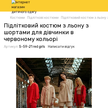
Костюми
Підліткові костюми
Підлітковий костюм з льону 
Підлітковий костюм з льону з
шортами для дівчинки в
червоному кольорі
Артикул:
S-59-21 red girls
Написати відгук