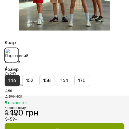
Колір
Розмір
146
152
158
164
170
В наявності
1 190 грн