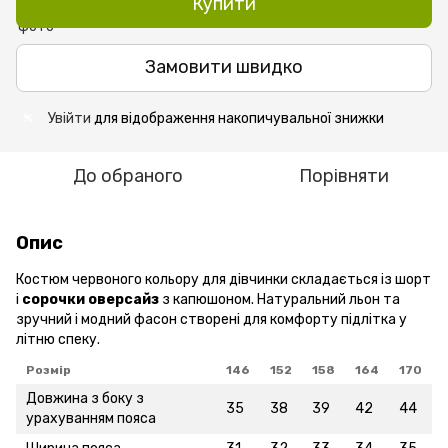
Купити
Замовити швидко
Увійти
для відображення накопичувальної знижки
%
До обраного
Порівняти
Опис
Костюм червоного кольору для дівчинки складається із шорт
і
сорочки оверсайз
з капюшоном. Натуральний льон та
зручний і модний фасон створені для комфорту підлітка у
літню спеку.
Розмір
146
152
158
164
170
Довжина з боку з
35
38
39
42
44
урахуванням пояса