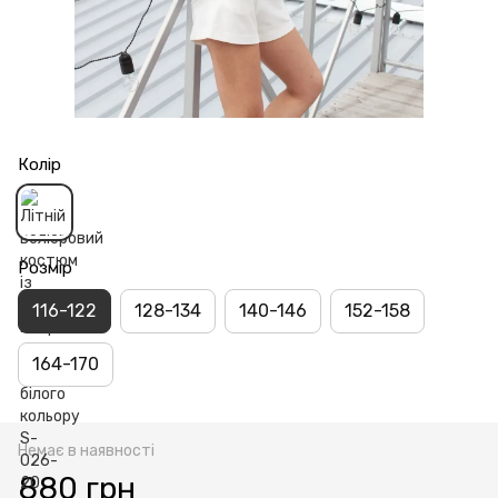
Колір
Розмір
116-122
128-134
140-146
152-158
164-170
Немає в наявності
880 грн