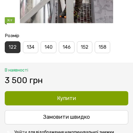
Хіт
Розмір
122
134
140
146
152
158
В наявності
3 500 грн
Купити
Замовити швидко
Увійти
для відображення накопичувальної знижки
%