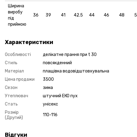
Ширина
виробу
36
39
41
42.5
44
46
48
5
під
приймою
Характеристики
Особливості
делікатне прання при t 30
Стиль
повсякденний
Матеріал
плащівка водовідштовхувальна
Цена продажи
3500
Сезон
зима
Утеплювач
штучний ЕКО пух
Стать
унісекс
Розмір
110-116
(Другий)
Відгуки