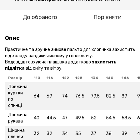
До обраного
Порівняти
Опис
Практичне та зручне зимове пальто для хлопчика захистить
від холоду завдяки якісному утеплювачу.
Водовідштовхуюча плащівка додатково
захистить
підлітка
від снігу та вітру.
Розмір
110
116
122
128
134
140
146
1
Довжина
куртки
64
69
74
76.5
79.5
82.5
89
9
по
спинці
Довжина
40
44.5
47
49.5
52
54.5
58.5
6
рукава
Ширина
32
32
34
35
37
38
39
4
плечей