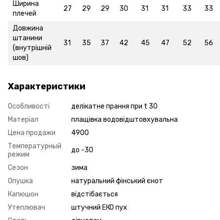
Ширина
27
29
29
30
31
31
33
33
плечей
Довжина
штанини
31
35
37
42
45
47
52
56
(внутрішній
шов)
Характеристики
Особливості
делікатне прання при t 30
Матеріал
плащівка водовідштовхувальна
Цена продажи
4900
Температурный
до -30
режим
Сезон
зима
Опушка
натуральний фінський єнот
Капюшон
відстібається
Утеплювач
штучний ЕКО пух