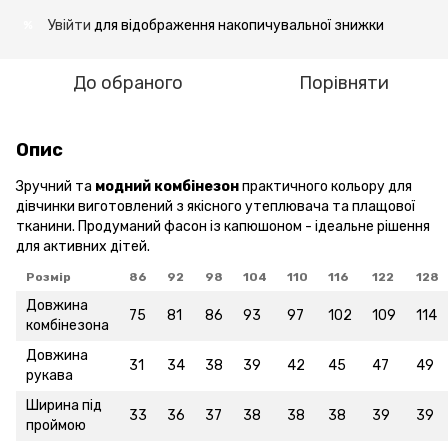
Увійти
для відображення накопичувальної знижки
%
До обраного
Порівняти
Опис
Зручний та
модний комбінезон
практичного кольору для
дівчинки виготовлений з якісного утеплювача та плащової
тканини. Продуманий фасон із капюшоном - ідеальне рішення
для активних дітей.
Розмір
86
92
98
104
110
116
122
128
Довжина
75
81
86
93
97
102
109
114
комбінезона
Довжина
31
34
38
39
42
45
47
49
рукава
Ширина під
33
36
37
38
38
38
39
39
проймою