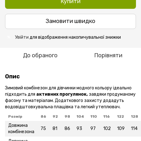
Купити
Замовити швидко
Увійти
для відображення накопичувальної знижки
%
До обраного
Порівняти
Опис
Зимовий комбінезон для дівчинки модного кольору ідеально
підходить для
активних прогулянок,
завдяки продуманому
фасону та матеріалам. Додаткового захисту додадуть
водовідштовхувальна плащівка та легкий утеплювач.
Розмір
86
92
98
104
110
116
122
128
Довжина
75
81
86
93
97
102
109
114
комбінезона