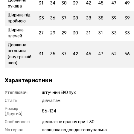
Довжина
31
34
38
39
42
45
47
49
рукава
Ширина під
33
36
37
38
38
38
39
39
проймою
Ширина
27
29
29
30
31
31
33
33
плечей
Довжина
штанини
31
35
37
42
45
47
52
56
(внутрішній
шов)
Характеристики
Утеплювач
штучний ЕКО пух
Стать
дівчатам
Розмір
86-134
(Другий)
Особливості
делікатне прання при t 30
Матеріал
плащівка водовідштовхувальна