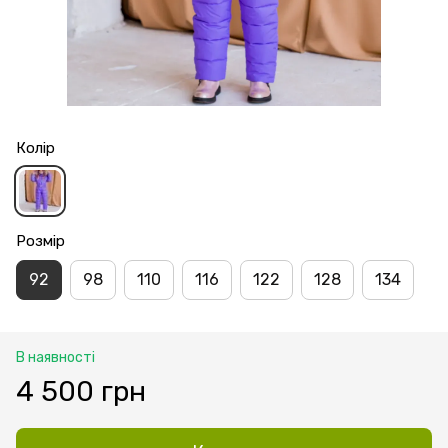
Колір
Розмір
92
98
110
116
122
128
134
В наявності
4 500 грн