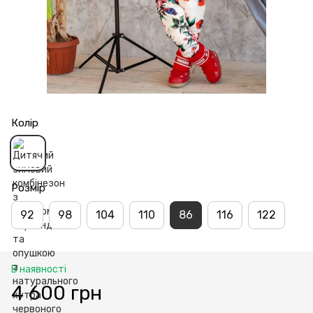
Колір
Розмір
92
98
104
110
86
116
122
В наявності
4 600 грн