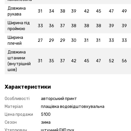
Довжина
31
34
38
39
42
45
47
49
рукава
Ширина під
33
36
37
38
38
38
39
39
проймою
Ширина
27
29
29
30
31
31
33
33
плечей
Довжина
штанини
31
35
37
42
45
47
52
56
(внутрішній
шов)
Характеристики
Особливості
авторський принт
Матеріал
плащівка водовідштовхувальна
Цена продажи
5100
Сезон
зима
Утеплювач
штучний ЕКО пух