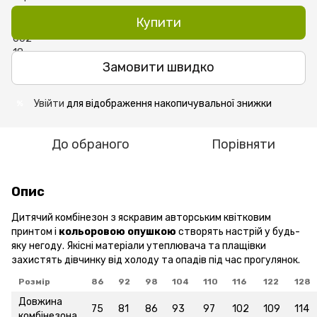
Купити
Замовити швидко
Увійти
для відображення накопичувальної знижки
%
До обраного
Порівняти
Опис
Дитячий комбінезон з яскравим авторським квітковим
принтом і
кольоровою опушкою
створять настрій у будь-
яку негоду. Якісні матеріали утеплювача та плащівки
захистять дівчинку від холоду та опадів під час прогулянок.
Розмір
86
92
98
104
110
116
122
128
Довжина
75
81
86
93
97
102
109
114
комбінезона