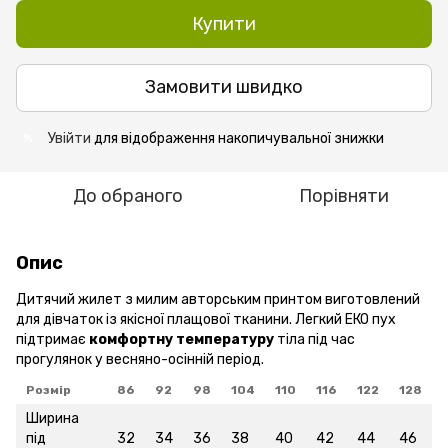
Купити
Замовити швидко
Увійти
для відображення накопичувальної знижки
%
До обраного
Порівняти
Опис
Дитячий жилет з милим авторським принтом виготовлений
для дівчаток із якісної плащової тканини. Легкий ЕКО пух
підтримає
комфортну температуру
тіла під час
прогулянок у весняно-осінній період.
Розмір
86
92
98
104
110
116
122
128
Ширина
під
32
34
36
38
40
42
44
46