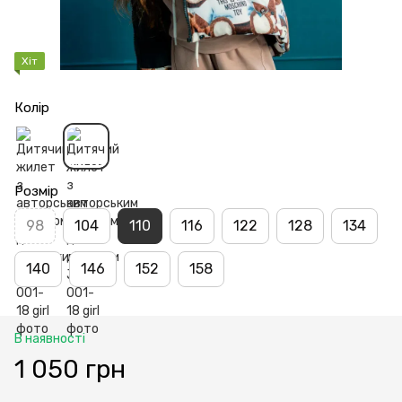
Хіт
Колір
Розмір
98
104
110
116
122
128
134
140
146
152
158
В наявності
1 050 грн