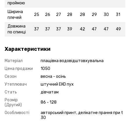
проймою
Ширина
25
26
27
28
28
29
30
31
плечей
Довжина
37
37
37
39
42
47
47
49
по спинці
Характеристики
Матеріал
плащівка водовідштовхувальна
Цена продажи
1050
Сезон
весна - осінь
Утеплювач
штучний ЕКО пух
Стать
дівчатам
Розмір
86 - 128
(Другий)
Особливості
авторський принт, делікатне прання при t
30