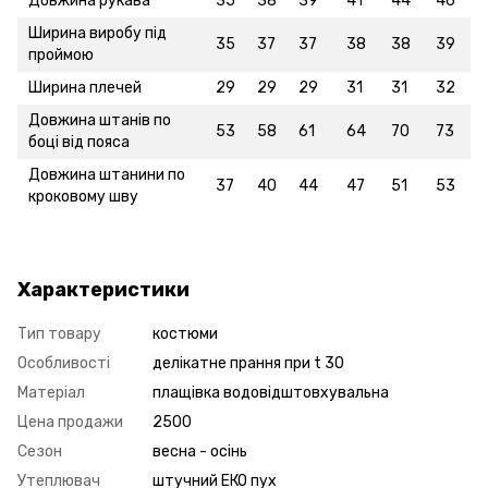
Довжина рукава
35
38
39
41
44
46
Ширина виробу під
35
37
37
38
38
39
проймою
Ширина плечей
29
29
29
31
31
32
Довжина штанів по
53
58
61
64
70
73
боці від пояса
Довжина штанини по
37
40
44
47
51
53
кроковому шву
Характеристики
Тип товару
костюми
Особливості
делікатне прання при t 30
Матеріал
плащівка водовідштовхувальна
Цена продажи
2500
Сезон
весна - осінь
Утеплювач
штучний ЕКО пух