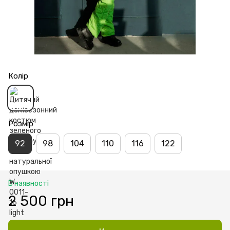
Колір
Розмір
92
98
104
110
116
122
В наявності
2 500 грн