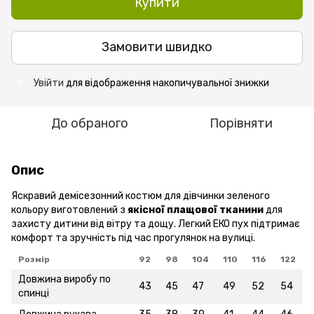
Купити
Замовити швидко
Увійти
для відображення накопичувальної знижки
%
До обраного
Порівняти
Опис
Яскравий демісезонний костюм для дівчинки зеленого
кольору виготовлений з
якісної плащової тканини
для
захисту дитини від вітру та дощу. Легкий ЕКО пух підтримає
комфорт та зручність під час прогулянок на вулиці.
Розмір
92
98
104
110
116
122
Довжина виробу по
43
45
47
49
52
54
спинці