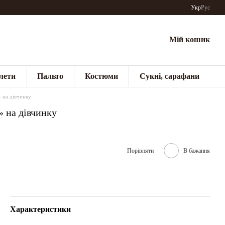
Укр
Рус
Мій кошик
лети
Пальто
Костюми
Сукні, сарафани
 на дівчинку
» на дівчинку
Порівняти
В бажання
Характеристики